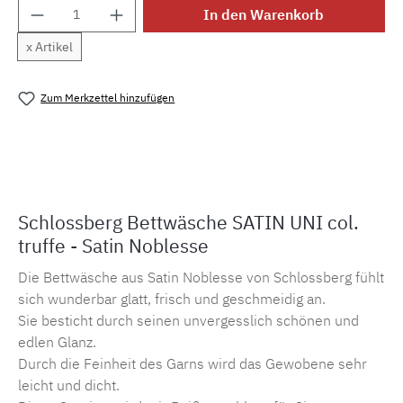
Produkt Anzahl: Gib den gewünschten Wert e
In den Warenkorb
x Artikel
Zum Merkzettel hinzufügen
Produktnummer:
MLSB.suni.truffe
Schlossberg Bettwäsche SATIN UNI col.
truffe - Satin Noblesse
Die Bettwäsche aus Satin Noblesse von Schlossberg fühlt
sich wunderbar glatt, frisch und geschmeidig an.
Sie besticht durch seinen unvergesslich schönen und
edlen Glanz.
Durch die Feinheit des Garns wird das Gewobene sehr
leicht und dicht.