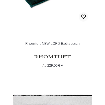
Rhomtuft NEW LORD Badteppich
Regulärer Preis:
Ab
129,00 € *