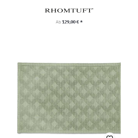
Regulärer Preis:
Ab
129,00 € *