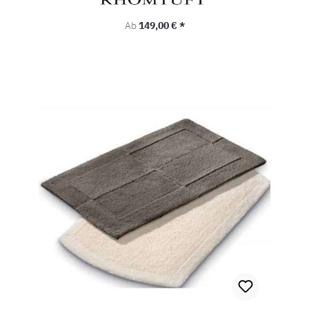
Regulärer Preis:
Ab
149,00 € *