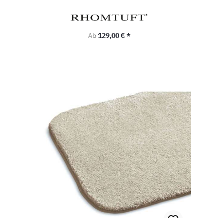
Regulärer Preis:
Ab
129,00 € *