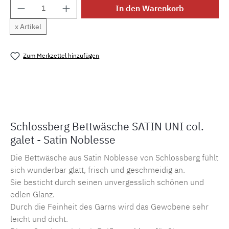
Produkt Anzahl: Gib den gewünschten Wert e
In den Warenkorb
x Artikel
Zum Merkzettel hinzufügen
Produktnummer:
MLSB.suni.galet1M.1
Schlossberg Bettwäsche SATIN UNI col.
galet - Satin Noblesse
Die Bettwäsche aus Satin Noblesse von Schlossberg fühlt
sich wunderbar glatt, frisch und geschmeidig an.
Sie besticht durch seinen unvergesslich schönen und
edlen Glanz.
Durch die Feinheit des Garns wird das Gewobene sehr
leicht und dicht.