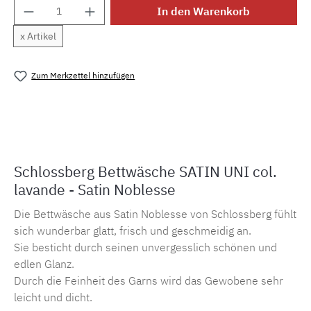
Produkt Anzahl: Gib den gewünschten Wert e
In den Warenkorb
x Artikel
Zum Merkzettel hinzufügen
Produktnummer:
MLSB.suni.lavandeM.1
Schlossberg Bettwäsche SATIN UNI col.
lavande - Satin Noblesse
Die Bettwäsche aus Satin Noblesse von Schlossberg fühlt
sich wunderbar glatt, frisch und geschmeidig an.
Sie besticht durch seinen unvergesslich schönen und
edlen Glanz.
Durch die Feinheit des Garns wird das Gewobene sehr
leicht und dicht.