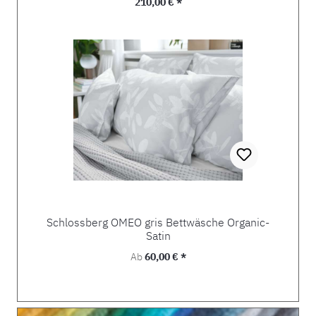
Regulärer Preis:
210,00 € *
Schlossberg OMEO gris Bettwäsche Organic-
Satin
Regulärer Preis:
Ab
60,00 € *