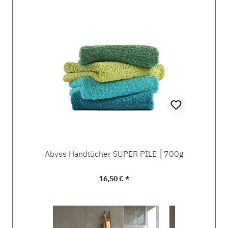
Abyss Handtücher SUPER PILE │700g
Regulärer Preis:
16,50 € *