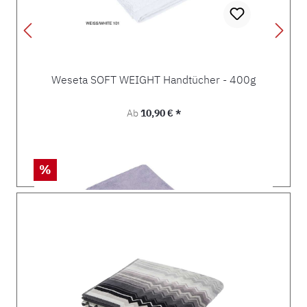
Weseta SOFT WEIGHT Handtücher - 400g
Regulärer Preis:
Ab
10,90 € *
Rabatt
%
Produktgalerie überspringen