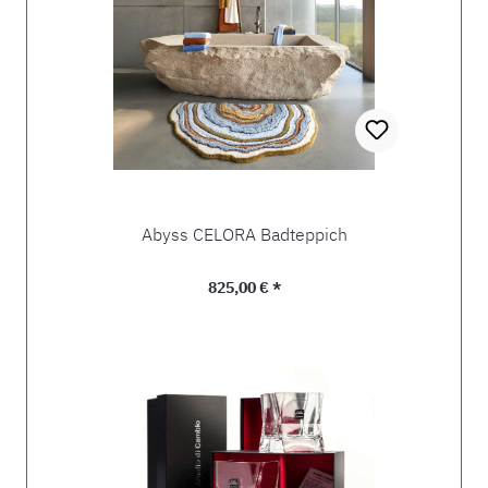
Abyss CELORA Badteppich
Regulärer Preis:
825,00 € *