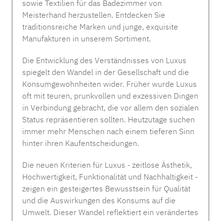
sowie Textilien für das Badezimmer von
Meisterhand herzustellen. Entdecken Sie
traditionsreiche Marken und junge, exquisite
Manufakturen in unserem Sortiment.
Die Entwicklung des Verständnisses von Luxus
Weseta DOUCEUR Handtücher col. 71 mint
spiegelt den Wandel in der Gesellschaft und die
Konsumgewohnheiten wider. Früher wurde Luxus
Regulärer Preis:
Ab
9,90 € *
oft mit teuren, prunkvollen und exzessiven Dingen
Decor Walther POP UP Glas Set - 3 Farben
in Verbindung gebracht, die vor allem den sozialen
Status repräsentieren sollten. Heutzutage suchen
Missoni JARRIS 148 Henkelbecher
Regulärer Preis:
94,00 € *
Porzellan
immer mehr Menschen nach einem tieferen Sinn
hinter ihren Kaufentscheidungen.
Regulärer Preis:
87,00 € *
Somnia JOY Bettwäsche - forest
Die neuen Kriterien für Luxus - zeitlose Ästhetik,
Regulärer Preis:
99,00 € *
Hochwertigkeit, Funktionalität und Nachhaltigkeit -
zeigen ein gesteigertes Bewusstsein für Qualität
und die Auswirkungen des Konsums auf die
Umwelt. Dieser Wandel reflektiert ein verändertes