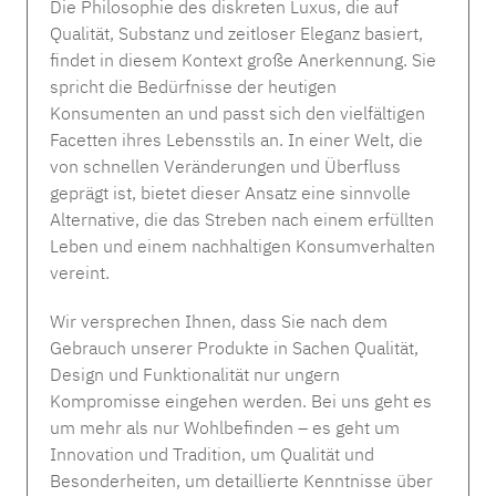
Die Philosophie des diskreten Luxus, die auf
Regulärer Preis:
Ab
26,00 € *
Decor Walther Wäschebehälter - Rattan
Qualität, Substanz und zeitloser Eleganz basiert,
findet in diesem Kontext große Anerkennung. Sie
Missoni Wasserglas klar - 6er Set
Regulärer Preis:
339,00 € *
spricht die Bedürfnisse der heutigen
Konsumenten an und passt sich den vielfältigen
Regulärer Preis:
249,00 € *
Facetten ihres Lebensstils an. In einer Welt, die
Abyss SUPER PILE Bademantel Sale
von schnellen Veränderungen und Überfluss
Rabatt
%
geprägt ist, bietet dieser Ansatz eine sinnvolle
Verkaufspreis:
184,00 € *
Regulärer Preis:
263,00 €
(30.04% gespart)
Alternative, die das Streben nach einem erfüllten
Leben und einem nachhaltigen Konsumverhalten
vereint.
Rabatt
%
Wir versprechen Ihnen, dass Sie nach dem
Gebrauch unserer Produkte in Sachen Qualität,
Weseta DREAMPURE 450g Handtücher - 10
Design und Funktionalität nur ungern
Farben
Kompromisse eingehen werden. Bei uns geht es
Regulärer Preis:
Ab
17,90 € *
um mehr als nur Wohlbefinden – es geht um
UCHINO Slipper - Baumwolle
Innovation und Tradition, um Qualität und
Missoni JARRIS 156 Kaffeetassen Set
Besonderheiten, um detaillierte Kenntnisse über
Verkaufspreis:
45,00 € *
Regulärer Preis:
65,00 €
(30.77% gespart)