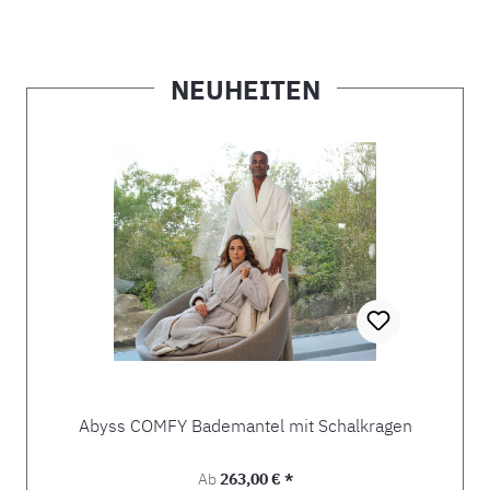
NEUHEITEN
Produktgalerie überspringen
Abyss COMFY Bademantel mit Schalkragen
Regulärer Preis:
Ab
263,00 € *