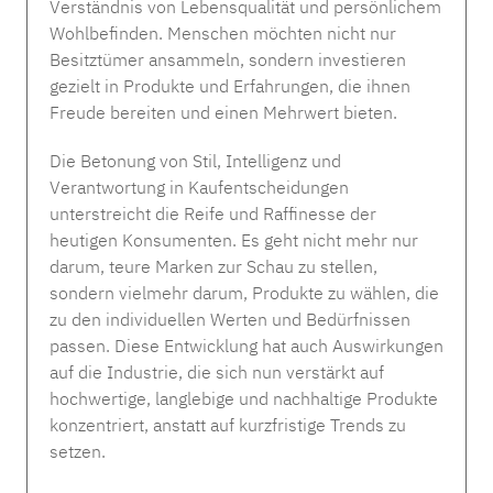
Verständnis von Lebensqualität und persönlichem
Wohlbefinden. Menschen möchten nicht nur
Besitztümer ansammeln, sondern investieren
Weseta DREAMPLAID - 3 Farben
gezielt in Produkte und Erfahrungen, die ihnen
Freude bereiten und einen Mehrwert bieten.
Regulärer Preis:
280,00 € *
MAOMI Wandinstallation HOOKS
Die Betonung von Stil, Intelligenz und
MISSONI HOME RIVERBERO 100 Frottier
Regulärer Preis:
Ab
109,00 € *
Verantwortung in Kaufentscheidungen
unterstreicht die Reife und Raffinesse der
Regulärer Preis:
Ab
30,00 € *
Amalia SATIN 430TC Spannbettlaken in
heutigen Konsumenten. Es geht nicht mehr nur
cream bis 30 cm
darum, teure Marken zur Schau zu stellen,
sondern vielmehr darum, Produkte zu wählen, die
Regulärer Preis:
Ab
84,00 € *
zu den individuellen Werten und Bedürfnissen
passen. Diese Entwicklung hat auch Auswirkungen
auf die Industrie, die sich nun verstärkt auf
Rabatt
%
hochwertige, langlebige und nachhaltige Produkte
konzentriert, anstatt auf kurzfristige Trends zu
Tipp
setzen.
Weseta DREAM ROYAL Handtuch col. 14
silber - 570g