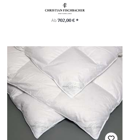
Regulärer Preis:
Ab
702,00 € *