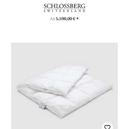
Regulärer Preis:
Ab
5.590,00 € *