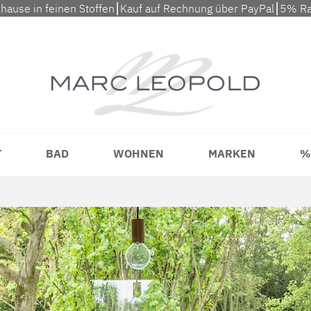
uhause in feinen Stoffen⎮Kauf auf Rechnung über PayPal⎮5% Ra
T
BAD
WOHNEN
MARKEN
%