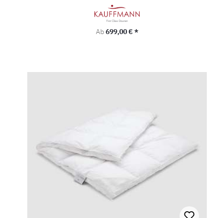
Regulärer Preis:
Ab
699,00 € *