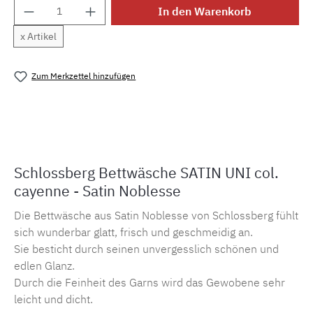
Produkt Anzahl: Gib den gewünschten Wert e
In den Warenkorb
x Artikel
Zum Merkzettel hinzufügen
Produktnummer:
MLSB.suni.cayenne
Schlossberg Bettwäsche SATIN UNI col.
cayenne - Satin Noblesse
Die Bettwäsche aus Satin Noblesse von Schlossberg fühlt
sich wunderbar glatt, frisch und geschmeidig an.
Sie besticht durch seinen unvergesslich schönen und
edlen Glanz.
Durch die Feinheit des Garns wird das Gewobene sehr
leicht und dicht.