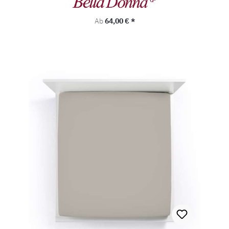
Regulärer Preis:
Ab
64,00 € *