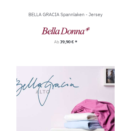
BELLA GRACIA Spannlaken - Jersey
Regulärer Preis:
Ab
39,90 € *