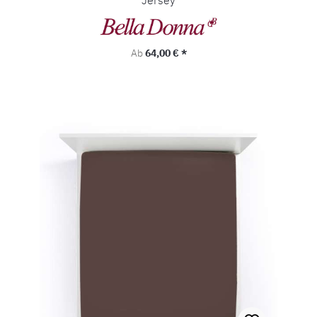
Jersey
Regulärer Preis:
Ab
64,00 € *