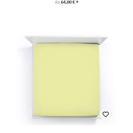
Regulärer Preis:
Ab
64,00 € *