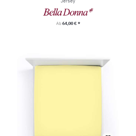
Jersey
Regulärer Preis:
Ab
64,00 € *