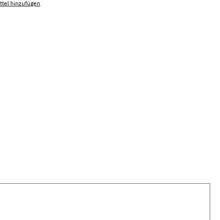
tel hinzufügen
mmer:
MLSB.suni.ardoiseM.1