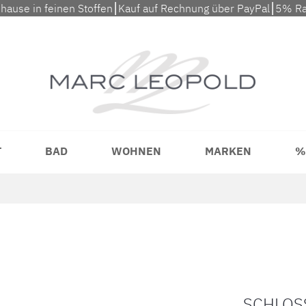
uhause in feinen Stoffen⎮Kauf auf Rechnung über PayPal⎮5% Ra
T
BAD
WOHNEN
MARKEN
%
SCHLOS