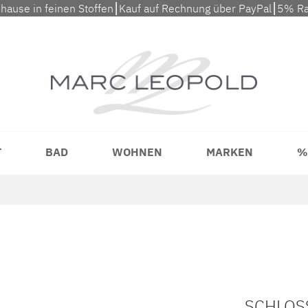
uhause in feinen Stoffen⎮Kauf auf Rechnung über PayPal⎮5% Ra
T
BAD
WOHNEN
MARKEN
%
SCHLOS