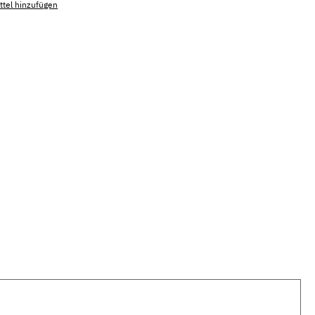
tel hinzufügen
mmer:
MLSB.suni.castineM.1