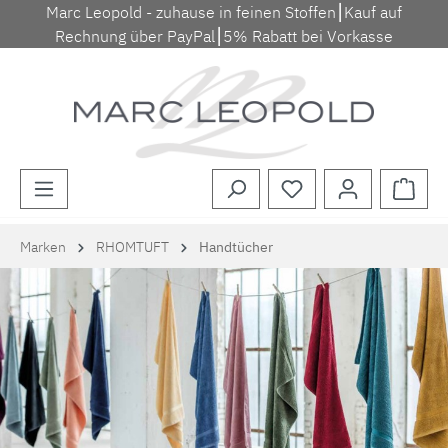
Marc Leopold - zuhause in feinen Stoffen⎮Kauf auf
Zum Hauptinhalt springen
Rechnung über PayPal⎮5% Rabatt bei Vorkasse
Waren
Marken
RHOMTUFT
Handtücher