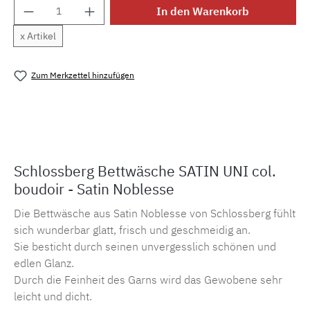
Produkt Anzahl: Gib den gewünschten Wert e
In den Warenkorb
x Artikel
Zum Merkzettel hinzufügen
Produktnummer:
MLSB.suni.boudoir
Schlossberg Bettwäsche SATIN UNI col.
boudoir - Satin Noblesse
Die Bettwäsche aus Satin Noblesse von Schlossberg fühlt
sich wunderbar glatt, frisch und geschmeidig an.
Sie besticht durch seinen unvergesslich schönen und
edlen Glanz.
Durch die Feinheit des Garns wird das Gewobene sehr
leicht und dicht.