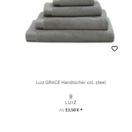
Luiz GRACE Handtücher col. steel
Regulärer Preis:
Ab
13,50 € *