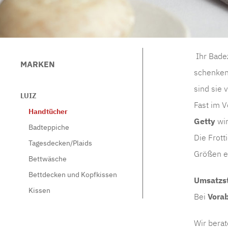
Ihr Badez
MARKEN
schenken
sind sie 
LUIZ
Fast im V
Handtücher
Getty
wir
Badteppiche
Die Frot
Tagesdecken/Plaids
Größen er
Bettwäsche
Bettdecken und Kopfkissen
Umsatzst
Kissen
Bei
Vora
Wir bera