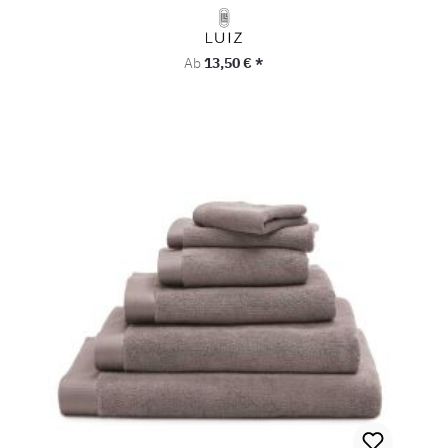
Regulärer Preis:
Ab
13,50 € *