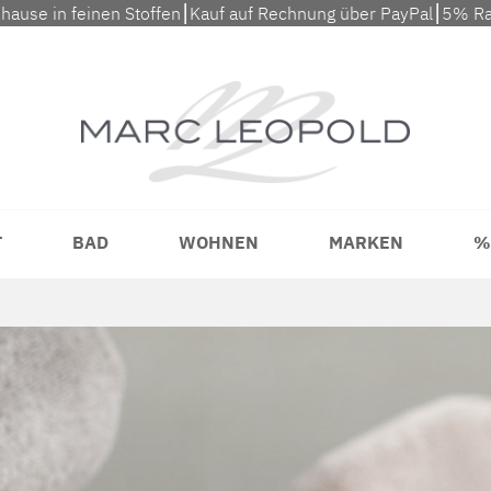
uhause in feinen Stoffen⎮Kauf auf Rechnung über PayPal⎮5% Ra
T
BAD
WOHNEN
MARKEN
%