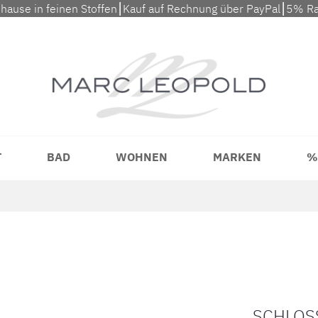
uhause in feinen Stoffen⎮Kauf auf Rechnung über PayPal⎮5% Ra
T
BAD
WOHNEN
MARKEN
%
SCHLOS