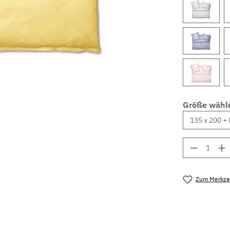
Größe wähl
Produkt 
Zum Merkzet
Produktnu