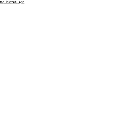
tel hinzufügen
mmer:
MLSB.suni.blanc