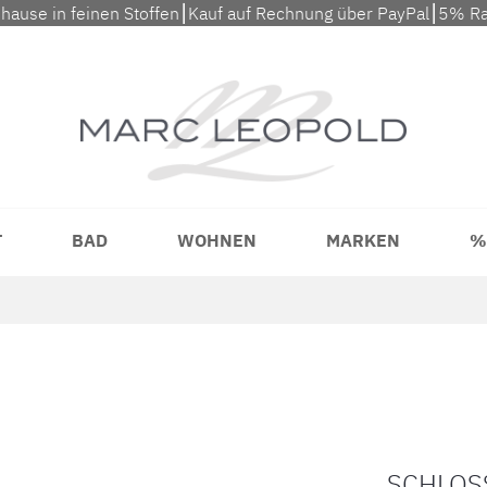
uhause in feinen Stoffen⎮Kauf auf Rechnung über PayPal⎮5% Ra
T
BAD
WOHNEN
MARKEN
%
SCHLOS