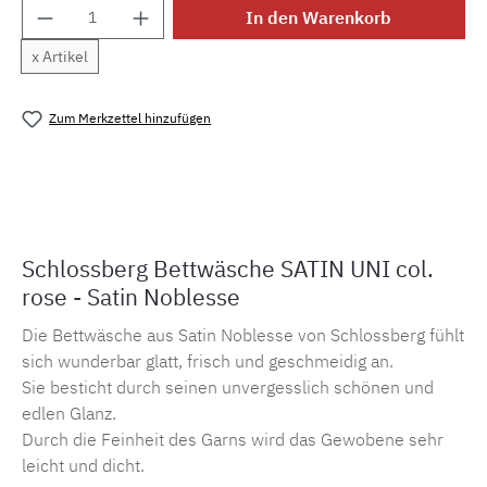
Produkt Anzahl: Gib den gewünschten Wert e
In den Warenkorb
x Artikel
Zum Merkzettel hinzufügen
Produktnummer:
MLSB.suni.roseM.1
Schlossberg Bettwäsche SATIN UNI col.
rose - Satin Noblesse
Die Bettwäsche aus Satin Noblesse von Schlossberg fühlt
sich wunderbar glatt, frisch und geschmeidig an.
Sie besticht durch seinen unvergesslich schönen und
edlen Glanz.
Durch die Feinheit des Garns wird das Gewobene sehr
leicht und dicht.