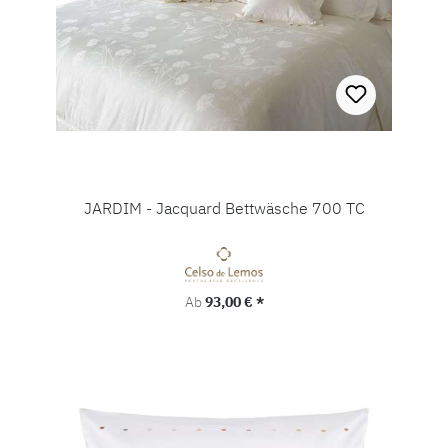
JARDIM - Jacquard Bettwäsche 700 TC
Regulärer Preis:
Ab
93,00 € *