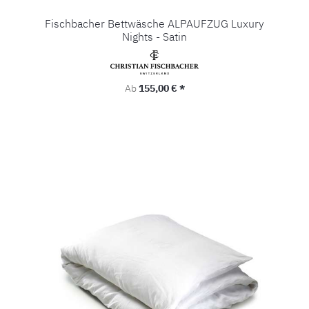
Fischbacher Bettwäsche ALPAUFZUG Luxury
Nights - Satin
Regulärer Preis:
Ab
155,00 € *