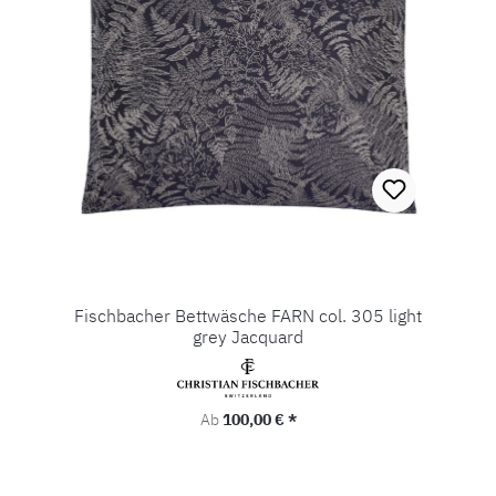
Fischbacher Bettwäsche FARN col. 305 light
grey Jacquard
Regulärer Preis:
Ab
100,00 € *