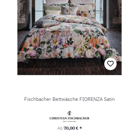
Fischbacher Bettwäsche FIORENZA Satin
Regulärer Preis:
Ab
70,00 € *