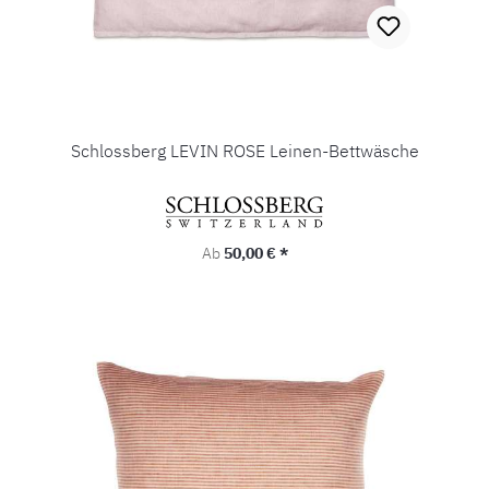
Schlossberg LEVIN ROSE Leinen-Bettwäsche
Regulärer Preis:
Ab
50,00 € *