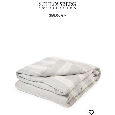
Regulärer Preis:
358,00 € *