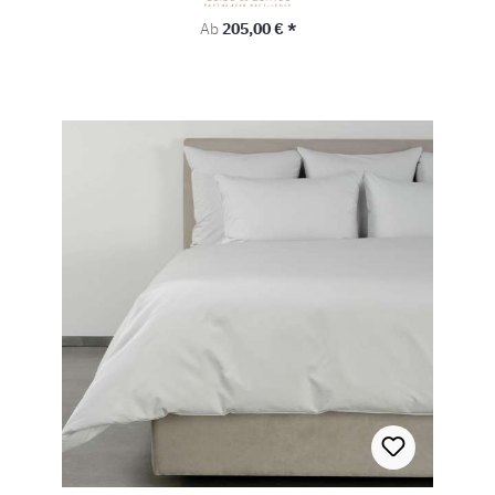
Regulärer Preis:
Ab
205,00 € *