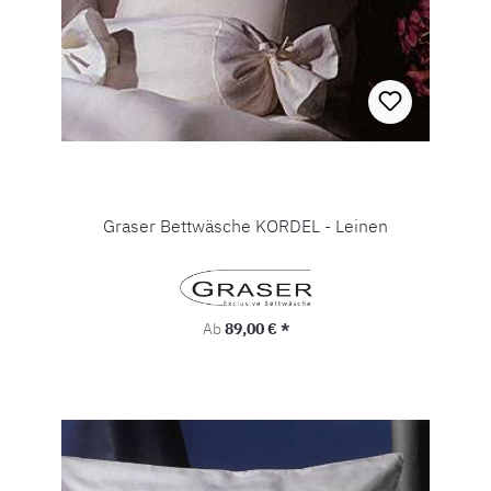
Graser Bettwäsche KORDEL - Leinen
Regulärer Preis:
Ab
89,00 € *