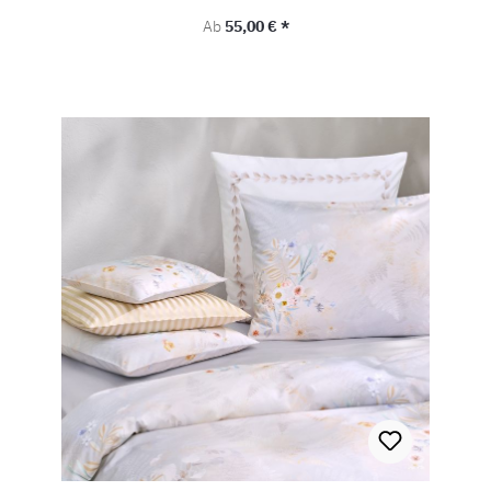
Regulärer Preis:
Ab
55,00 € *