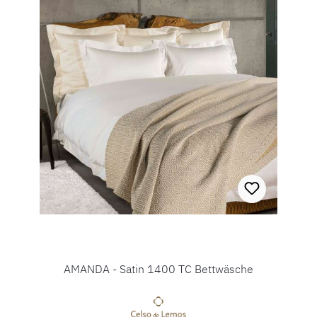
AMANDA - Satin 1400 TC Bettwäsche