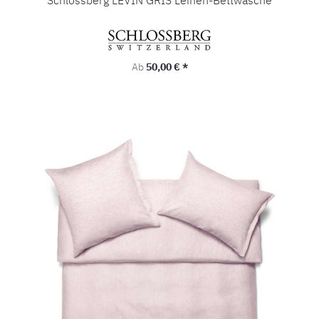
Schlossberg LEVIN GRIS Leinen-Bettwäsche
Regulärer Preis:
Ab
50,00 € *