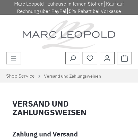
Marc Leopold - zuhause in feinen Stoffen⎮Kauf auf
Zum Hauptinhalt springen
Rechnung über PayPal⎮5% Rabatt bei Vorkasse
Waren
Shop Service
Versand und Zahlungsweisen
VERSAND UND
ZAHLUNGSWEISEN
Zahlung und Versand