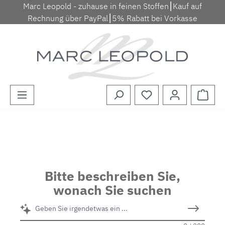
Marc Leopold - zuhause in feinen Stoffen⎮Kauf auf
Zum Hauptinhalt springen
Rechnung über PayPal⎮5% Rabatt bei Vorkasse
Waren
Bitte beschreiben Sie,
wonach Sie suchen