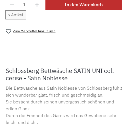
Produkt Anzahl: Gib den gewünschten Wert e
In den Warenkorb
x Artikel
Zum Merkzettel hinzufügen
Produktnummer:
MLSB.suni.ceriseM.1
Schlossberg Bettwäsche SATIN UNI col.
cerise - Satin Noblesse
Die Bettwäsche aus Satin Noblesse von Schlossberg fühlt
sich wunderbar glatt, frisch und geschmeidig an.
Sie besticht durch seinen unvergesslich schönen und
edlen Glanz.
Durch die Feinheit des Garns wird das Gewobene sehr
leicht und dicht.