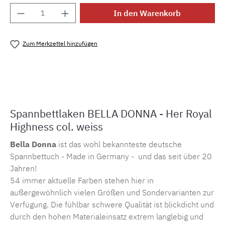
Produkt Anzahl: Gib den gewünschten Wert e
In den Warenkorb
Zum Merkzettel hinzufügen
Produktnummer:
MLFOR.belladonna.10803
Spannbettlaken BELLA DONNA - Her Royal
Highness col. weiss
Bella Donna
ist das wohl bekannteste deutsche
Spannbettuch - Made in Germany - und das seit über 20
Jahren!
54 immer aktuelle Farben stehen hier in
außergewöhnlich vielen Größen und Sondervarianten zur
Verfügung. Die fühlbar schwere Qualität ist blickdicht und
durch den hohen Materialeinsatz extrem langlebig und