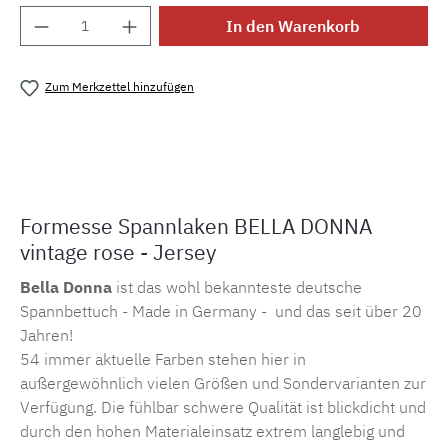
Produkt Anzahl: Gib den gewünschten Wert e
In den Warenkorb
Zum Merkzettel hinzufügen
Produktnummer:
MLFOR.bd.0567
Formesse Spannlaken BELLA DONNA
vintage rose - Jersey
Bella Donna
ist das wohl bekannteste deutsche
Spannbettuch - Made in Germany - und das seit über 20
Jahren!
54 immer aktuelle Farben stehen hier in
außergewöhnlich vielen Größen und Sondervarianten zur
Verfügung. Die fühlbar schwere Qualität ist blickdicht und
durch den hohen Materialeinsatz extrem langlebig und