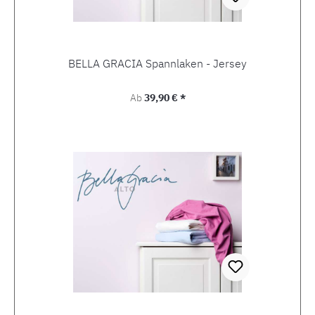
BELLA GRACIA Spannlaken - Jersey
Regulärer Preis:
Ab
39,90 € *