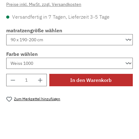
Preise inkl. MwSt. zzgl. Versandkosten
Versandfertig in 7 Tagen, Lieferzeit 3-5 Tage
matratzengröße wählen
Farbe wählen
Produkt Anzahl: Gib den gewünschten Wert e
In den Warenkorb
Zum Merkzettel hinzufügen
Produktnummer:
MLFOR.bd.picc