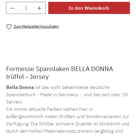
Produkt Anzahl: Gib den gewünschten Wert e
In den Warenkorb
Zum Merkzettel hinzufügen
Produktnummer:
MLFOR.belladonna.10763
Formesse Spannlaken BELLA DONNA
trüffel - Jersey
Bella Donna
ist das wohl bekannteste deutsche
Spannbettuch - Made in Germany - und das seit über 20
Jahren!
54 immer aktuelle Farben stehen hier in
außergewöhnlich vielen Größen und Sondervarianten zur
Verfügung. Die fühlbar schwere Qualität ist blickdicht und
durch den hohen Materialeinsatz extrem langlebig und