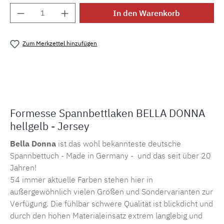
Produkt Anzahl: Gib den gewünschten Wert e
In den Warenkorb
Zum Merkzettel hinzufügen
Produktnummer:
MLFOR.belladonna.0091
Formesse Spannbettlaken BELLA DONNA
hellgelb - Jersey
Bella Donna
ist das wohl bekannteste deutsche
Spannbettuch - Made in Germany - und das seit über 20
Jahren!
54 immer aktuelle Farben stehen hier in
außergewöhnlich vielen Größen und Sondervarianten zur
Verfügung. Die fühlbar schwere Qualität ist blickdicht und
durch den hohen Materialeinsatz extrem langlebig und