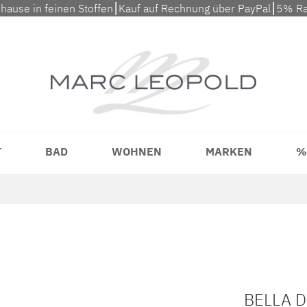
uhause in feinen Stoffen⎮Kauf auf Rechnung über PayPal⎮5% Ra
T
BAD
WOHNEN
MARKEN
%
BELLA 