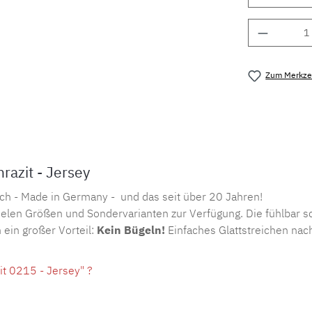
Produkt 
Zum Merkzet
Produktnu
azit - Jersey
ch - Made in Germany - und das seit über 20 Jahren!
elen Größen und Sondervarianten zur Verfügung. Die fühlbar sc
 ein großer Vorteil:
Kein Bügeln!
Einfaches Glattstreichen nac
t 0215 - Jersey" ?