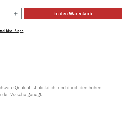
Anzahl: Gib den gewünschten Wert ein ode
In den Warenkorb
tel hinzufügen
mmer:
MLFOR.bd.0215
hwere Qualität ist blickdicht und durch den hohen
h der Wäsche genügt.