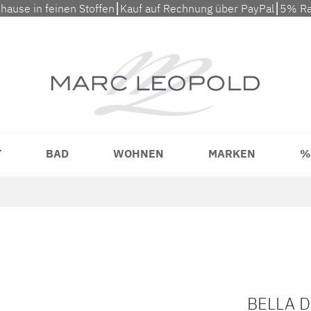
uhause in feinen Stoffen⎮Kauf auf Rechnung über PayPal⎮5% Ra
T
BAD
WOHNEN
MARKEN
%
BELLA 