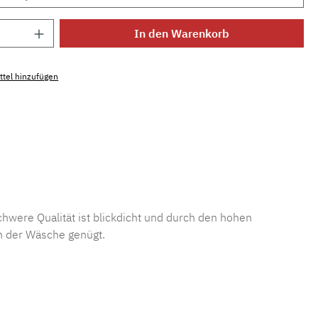
Anzahl: Gib den gewünschten Wert ein ode
In den Warenkorb
tel hinzufügen
mmer:
MLFOR.belladoona
hwere Qualität ist blickdicht und durch den hohen
h der Wäsche genügt.