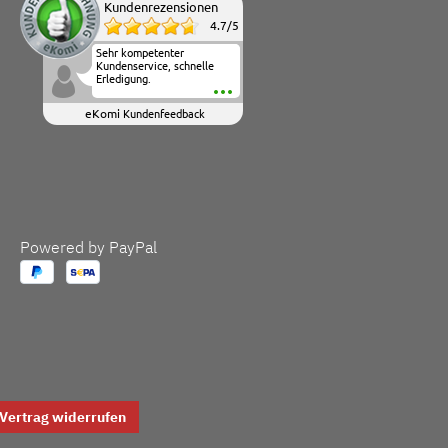
Kundenrezensionen
4.7
/
5
Sehr kompetenter
Kundenservice, schnelle
Erledigung.
eKomi
Kundenfeedback
Powered by PayPal
Vertrag widerrufen