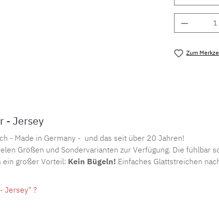
Produkt 
Zum Merkzet
Produktnu
 - Jersey
ch - Made in Germany - und das seit über 20 Jahren!
elen Größen und Sondervarianten zur Verfügung. Die fühlbar sc
 ein großer Vorteil:
Kein Bügeln!
Einfaches Glattstreichen nac
 Jersey" ?