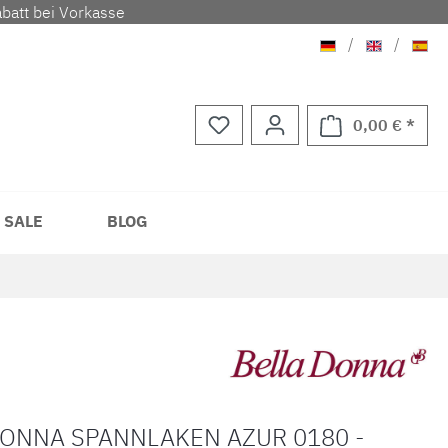
batt bei Vorkasse
Deutsch
Englisch
Span
/
/
0,00 € *
Waren
 SALE
BLOG
DONNA SPANNLAKEN AZUR 0180 -