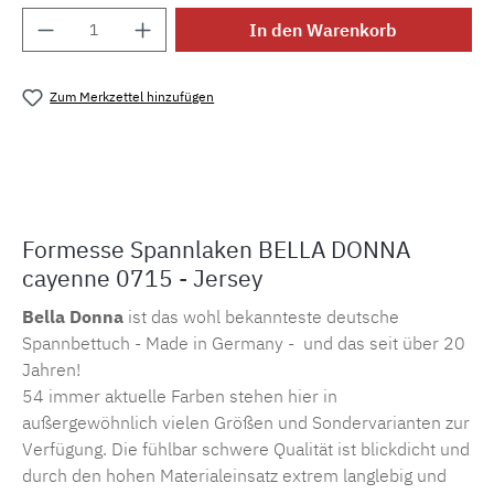
Produkt Anzahl: Gib den gewünschten Wert e
In den Warenkorb
Zum Merkzettel hinzufügen
Produktnummer:
SW15579.1
Formesse Spannlaken BELLA DONNA
cayenne 0715 - Jersey
Bella Donna
ist das wohl bekannteste deutsche
Spannbettuch - Made in Germany - und das seit über 20
Jahren!
54 immer aktuelle Farben stehen hier in
außergewöhnlich vielen Größen und Sondervarianten zur
Verfügung. Die fühlbar schwere Qualität ist blickdicht und
durch den hohen Materialeinsatz extrem langlebig und