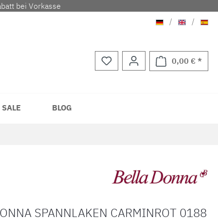
batt bei Vorkasse
Deutsch
Englisch
Span
/
/
0,00 € *
Waren
 SALE
BLOG
DONNA SPANNLAKEN CARMINROT 0188