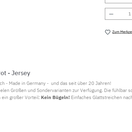
Produkt 
Zum Merkzet
Produktnu
t - Jersey
ch - Made in Germany - und das seit über 20 Jahren!
elen Größen und Sondervarianten zur Verfügung. Die fühlbar sc
 ein großer Vorteil:
Kein Bügeln!
Einfaches Glattstreichen nac