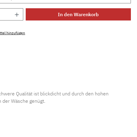
Anzahl: Gib den gewünschten Wert ein ode
In den Warenkorb
tel hinzufügen
mmer:
MLFOR.belladonna.10770
hwere Qualität ist blickdicht und durch den hohen
h der Wäsche genügt.