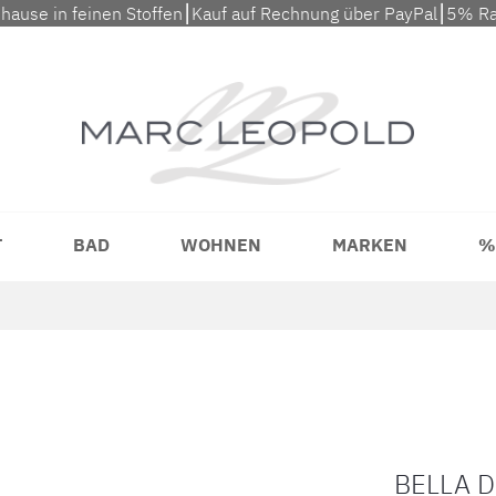
uhause in feinen Stoffen⎮Kauf auf Rechnung über PayPal⎮5% Ra
T
BAD
WOHNEN
MARKEN
%
BELLA 