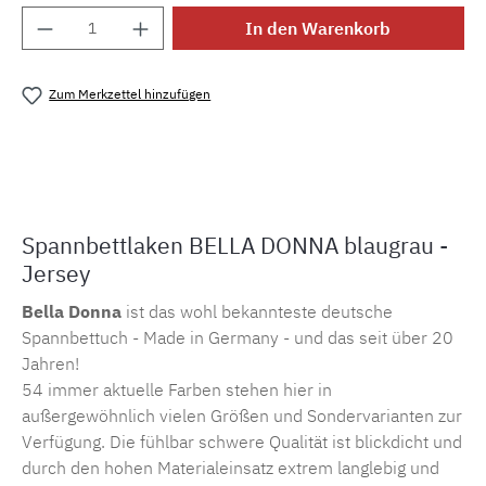
Produkt Anzahl: Gib den gewünschten Wert e
In den Warenkorb
Zum Merkzettel hinzufügen
Produktnummer:
MLFOR.belladonna.10804
Spannbettlaken BELLA DONNA blaugrau -
Jersey
Bella Donna
ist das wohl bekannteste deutsche
Spannbettuch - Made in Germany - und das seit über 20
Jahren!
54 immer aktuelle Farben stehen hier in
außergewöhnlich vielen Größen und Sondervarianten zur
Verfügung. Die fühlbar schwere Qualität ist blickdicht und
durch den hohen Materialeinsatz extrem langlebig und