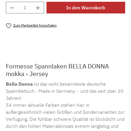
Produkt Anzahl: Gib den gewünschten Wert e
In den Warenkorb
Zum Merkzettel hinzufügen
Produktnummer:
MLFOR.bd.0121
Formesse Spannlaken BELLA DONNA
mokka - Jersey
Bella Donna
ist das wohl bekannteste deutsche
Spannbettuch - Made in Germany - und das seit über 20
Jahren!
54 immer aktuelle Farben stehen hier in
außergewöhnlich vielen Größen und Sondervarianten zur
Verfügung. Die fühlbar schwere Qualität ist blickdicht und
durch den hohen Materialeinsatz extrem langlebig und