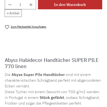
Produkt Anzahl: Gib den gewünschten Wert e
In den Warenkorb
x Artikel
Zum Merkzettel hinzufügen
Produktnummer:
MLAH.sp.linen.1
Abyss Habidecor Handtücher SUPER PILE
770 linen
Die
Abyss Super Pile Handtücher
sind mit einem
charakteristischen Schrägband perfekt mit abgerundeten
Ecken vernäht.
Diese Tücher mit einem Gewicht von 700 g/m2 werden
in Portugal in einem
Stück gefärbt
, sodass Schrägband,
Frottier und sogar die Pflegeetiketten perfekt