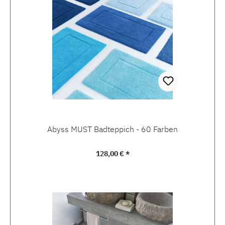
Abyss MUST Badteppich - 60 Farben
Regulärer Preis:
128,00 € *