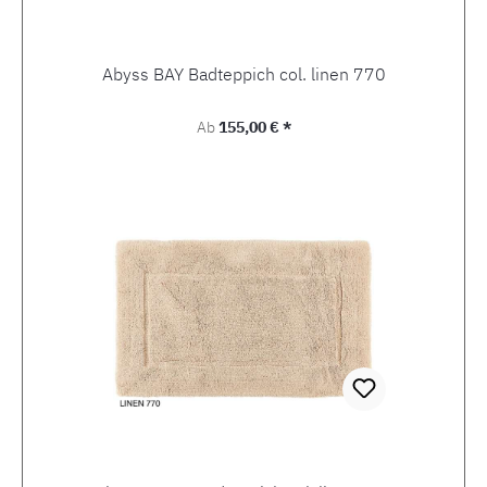
Abyss BAY Badteppich col. linen 770
Regulärer Preis:
Ab
155,00 € *