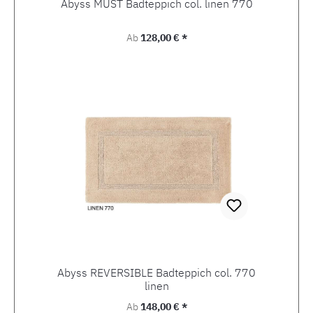
Abyss MUST Badteppich col. linen 770
Regulärer Preis:
Ab
128,00 € *
Abyss REVERSIBLE Badteppich col. 770
linen
Regulärer Preis:
Ab
148,00 € *