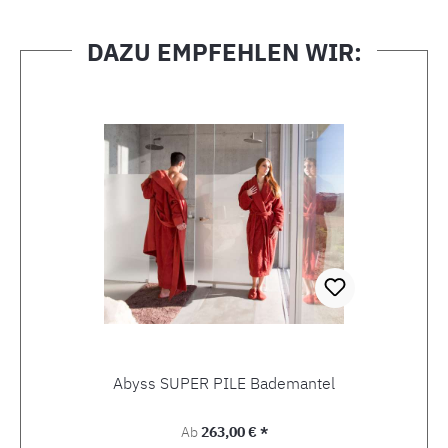
DAZU EMPFEHLEN WIR:
Produktgalerie überspringen
Abyss SUPER PILE Bademantel
Regulärer Preis:
Ab
263,00 € *