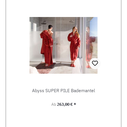
Produktgalerie überspringen
Abyss SUPER PILE Bademantel
Regulärer Preis:
Ab
263,00 € *