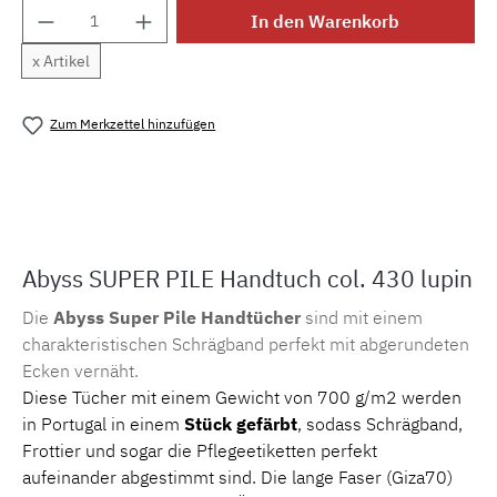
Produkt Anzahl: Gib den gewünschten Wert e
In den Warenkorb
x Artikel
Zum Merkzettel hinzufügen
Produktnummer:
MLAH.sp.lupin.1
Abyss SUPER PILE Handtuch col. 430 lupin
Die
Abyss Super Pile Handtücher
sind mit einem
charakteristischen Schrägband perfekt mit abgerundeten
Ecken vernäht.
Diese Tücher mit einem Gewicht von 700 g/m2 werden
in Portugal in einem
Stück gefärbt
, sodass Schrägband,
Frottier und sogar die Pflegeetiketten perfekt
aufeinander abgestimmt sind. Die lange Faser (Giza70)