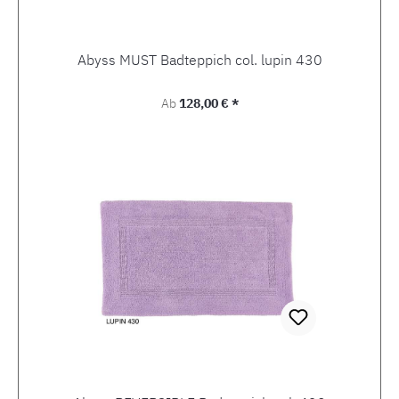
Abyss MUST Badteppich col. lupin 430
Regulärer Preis:
Ab
128,00 € *