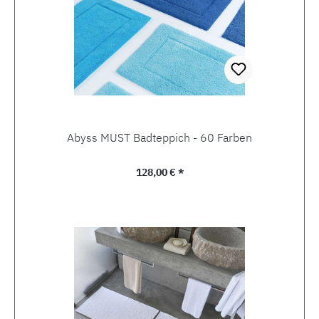
Abyss MUST Badteppich - 60 Farben
Regulärer Preis:
128,00 € *