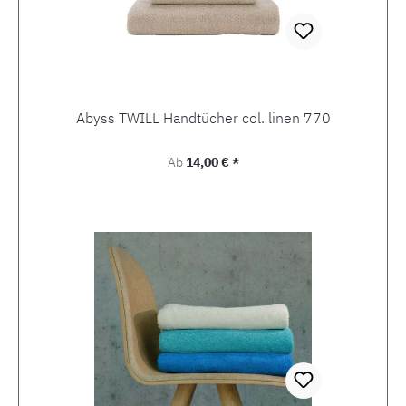
Abyss TWILL Handtücher col. linen 770
Regulärer Preis:
Ab
14,00 € *