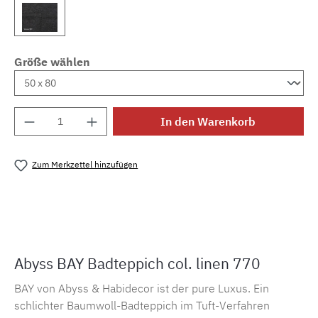
Größe wählen
Produkt Anzahl: Gib den gewünschten Wert e
In den Warenkorb
Zum Merkzettel hinzufügen
Produktnummer:
MLAH.bay.770
Abyss BAY Badteppich col. linen 770
BAY von Abyss & Habidecor ist der pure Luxus. Ein
schlichter Baumwoll-Badteppich im Tuft-Verfahren