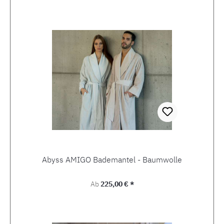
Produktgalerie überspringen
Abyss AMIGO Bademantel - Baumwolle
Regulärer Preis:
Ab
225,00 € *