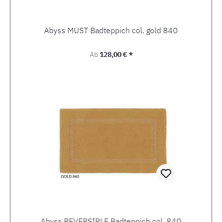
Abyss MUST Badteppich col. gold 840
Regulärer Preis:
Ab
128,00 € *
Abyss REVERSIBLE Badteppich col. 840