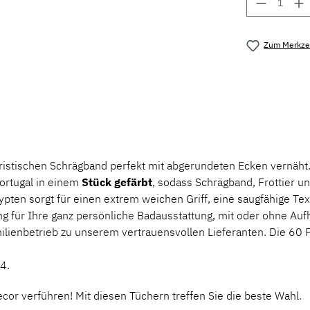
Produkt 
Zum Merkzet
Produktnu
ristischen Schrägband perfekt mit abgerundeten Ecken vernäht
ortugal in einem
Stück gefärbt
, sodass Schrägband, Frottier u
pten sorgt für einen extrem weichen Griff, eine saugfähige Te
g für Ihre ganz persönliche Badausstattung, mit oder ohne Auf
milienbetrieb zu unserem vertrauensvollen Lieferanten. Die 60
4.
cor verführen! Mit diesen Tüchern treffen Sie die beste Wahl.