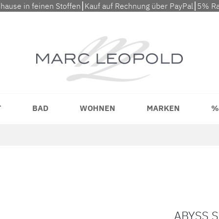
uhause in feinen Stoffen⎮Kauf auf Rechnung über PayPal⎮5% Ra
T
BAD
WOHNEN
MARKEN
%
ABYSS S