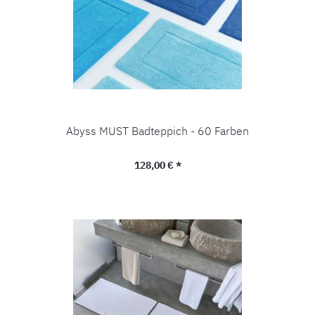
Abyss MUST Badteppich - 60 Farben
Regulärer Preis:
128,00 € *