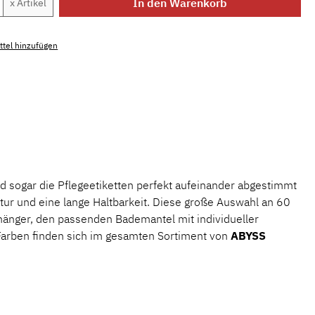
Anzahl: Gib den gewünschten Wert ein ode
In den Warenkorb
x Artikel
tel hinzufügen
mmer:
MLAH.sp.nude.1
.
nd sogar die Pflegeetiketten perfekt aufeinander abgestimmt
xtur und eine lange Haltbarkeit. Diese große Auswahl an 60
hänger, den passenden Bademantel mit individueller
 Farben finden sich im gesamten Sortiment von
ABYSS