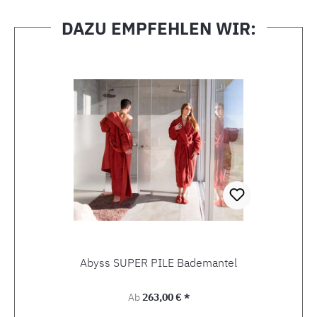
DAZU EMPFEHLEN WIR:
Produktgalerie überspringen
Abyss SUPER PILE Bademantel
Regulärer Preis:
Ab
263,00 € *