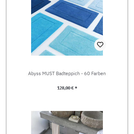
Abyss MUST Badteppich - 60 Farben
Regulärer Preis:
128,00 € *