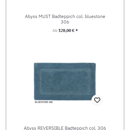
Abyss MUST Badteppich col. bluestone
306
Regulärer Preis:
Ab
128,00 € *
Abyss REVERSIBLE Badteppich col. 306