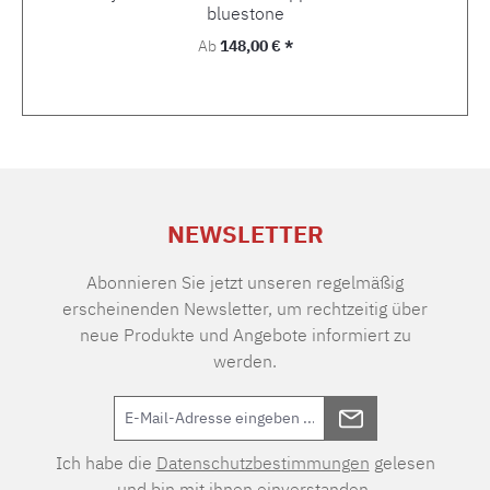
bluestone
Regulärer Preis:
Ab
148,00 € *
NEWSLETTER
Abonnieren Sie jetzt unseren regelmäßig
erscheinenden Newsletter, um rechtzeitig über
neue Produkte und Angebote informiert zu
werden.
Ich habe die
Datenschutzbestimmungen
gelesen
und bin mit ihnen einverstanden.