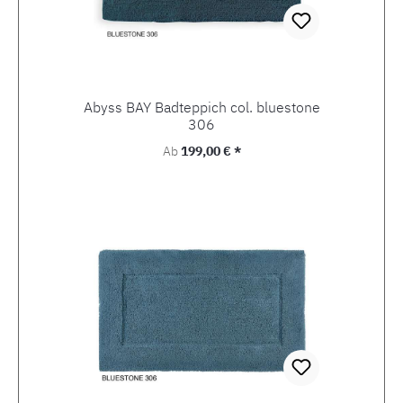
Abyss BAY Badteppich col. bluestone
306
Regulärer Preis:
Ab
199,00 € *