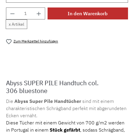
Produkt Anzahl: Gib den gewünschten Wert e
In den Warenkorb
x Artikel
Zum Merkzettel hinzufügen
Produktnummer:
MLAH.sp.bluestone.1
Abyss SUPER PILE Handtuch col.
306 bluestone
Die
Abyss Super Pile Handtücher
sind mit einem
charakteristischen Schrägband perfekt mit abgerundeten
Ecken vernäht.
Diese Tücher mit einem Gewicht von 700 g/m2 werden
in Portugal in einem
Stück gefärbt
, sodass Schrägband,