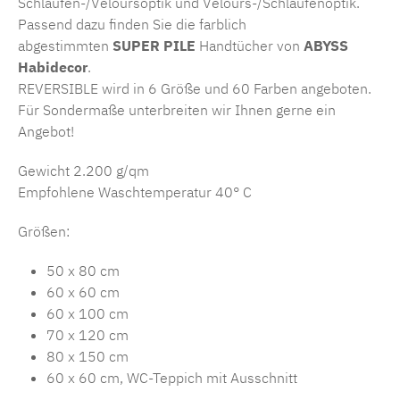
Schlaufen-/Veloursoptik und Velours-/Schlaufenoptik.
Passend dazu finden Sie die farblich
abgestimmten
SUPER PILE
Handtücher von
ABYSS
Habidecor
.
REVERSIBLE wird in 6 Größe und 60 Farben angeboten.
Für Sondermaße unterbreiten wir Ihnen gerne ein
Angebot!
Gewicht 2.200 g/qm
Empfohlene Waschtemperatur 40° C
Größen:
50 x 80 cm
60 x 60 cm
60 x 100 cm
70 x 120 cm
80 x 150 cm
60 x 60 cm, WC-Teppich mit Ausschnitt