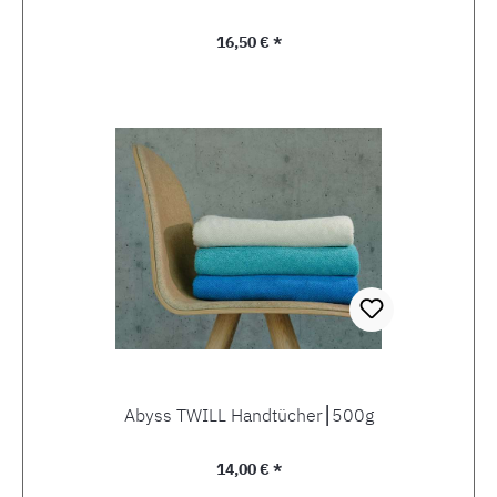
Regulärer Preis:
16,50 € *
Abyss TWILL Handtücher⎮500g
Regulärer Preis:
14,00 € *