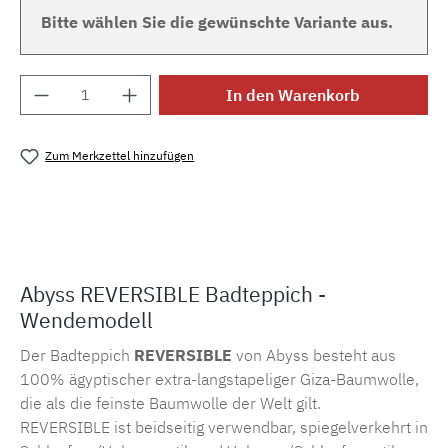
Bitte wählen Sie die gewünschte Variante aus.
Produkt Anzahl: Gib den gewünschten Wert e
In den Warenkorb
Zum Merkzettel hinzufügen
Produktnummer:
MLAH.abyss-habidecor.reversible
Abyss REVERSIBLE Badteppich -
Wendemodell
Der Badteppich
REVERSIBLE
von Abyss besteht aus
100% ägyptischer extra-langstapeliger Giza-Baumwolle,
die als die feinste Baumwolle der Welt gilt.
REVERSIBLE ist beidseitig verwendbar, spiegelverkehrt in