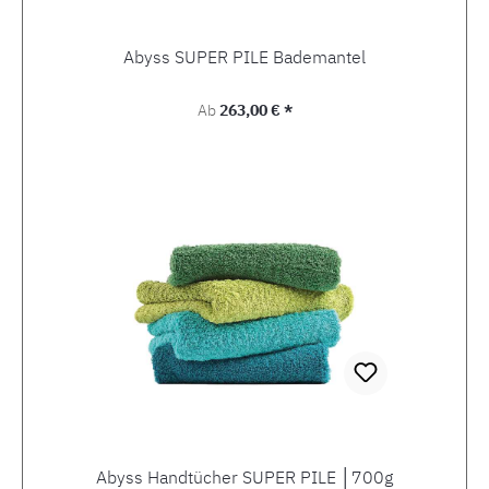
Abyss SUPER PILE Bademantel
Regulärer Preis:
Ab
263,00 € *
Abyss Handtücher SUPER PILE │700g