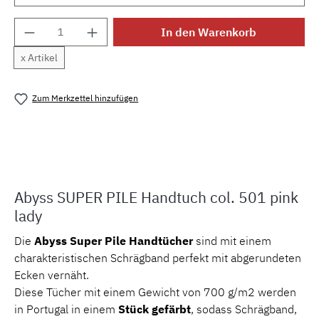
Produkt Anzahl: Gib den gewünschten Wert e
In den Warenkorb
x Artikel
Zum Merkzettel hinzufügen
Produktnummer:
MLAH.sp.pinklady.1
Abyss SUPER PILE Handtuch col. 501 pink
lady
Die
Abyss Super Pile Handtücher
sind mit einem
charakteristischen Schrägband perfekt mit abgerundeten
Ecken vernäht.
Diese Tücher mit einem Gewicht von 700 g/m2 werden
in Portugal in einem
Stück gefärbt
, sodass Schrägband,