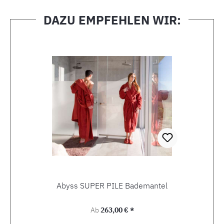
DAZU EMPFEHLEN WIR:
Produktgalerie überspringen
Abyss SUPER PILE Bademantel
Regulärer Preis:
Ab
263,00 € *