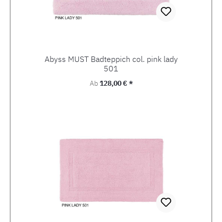
Abyss MUST Badteppich col. pink lady
501
Regulärer Preis:
Ab
128,00 € *