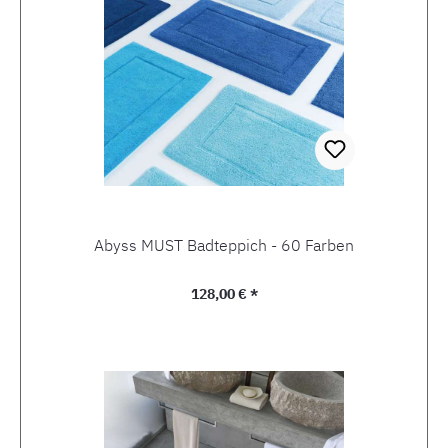
Abyss MUST Badteppich - 60 Farben
Regulärer Preis:
128,00 € *