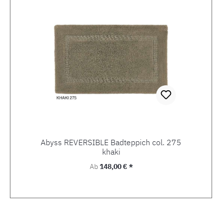
Abyss REVERSIBLE Badteppich col. 275
khaki
Regulärer Preis:
Ab
148,00 € *