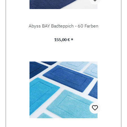
Abyss BAY Badteppich - 60 Farben
Regulärer Preis:
155,00 € *