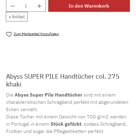
Produkt Anzahl: Gib den gewünschten Wert e
In den Warenkorb
x Artikel
Zum Merkzettel hinzufügen
Produktnummer:
MLAH.13265.1
Abyss SUPER PILE Handtücher col. 275
khaki
Die
Abyss Super Pile Handtücher
sind mit einem
charakteristischen Schrägband perfekt mit abgerundeten
Ecken vernäht.
Diese Tücher mit einem Gewicht von 700 g/m2 werden
in Portugal in einem
Stück gefärbt
, sodass Schrägband,
Frottier und sogar die Pflegeetiketten perfekt