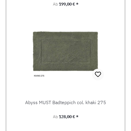
Regulärer Preis:
Ab
199,00 € *
Abyss MUST Badteppich col. khaki 275
Regulärer Preis:
Ab
128,00 € *