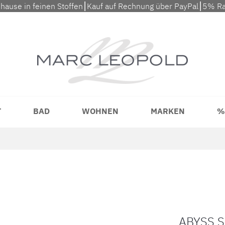
uhause in feinen Stoffen⎮Kauf auf Rechnung über PayPal⎮5% Ra
T
BAD
WOHNEN
MARKEN
%
ABYSS S