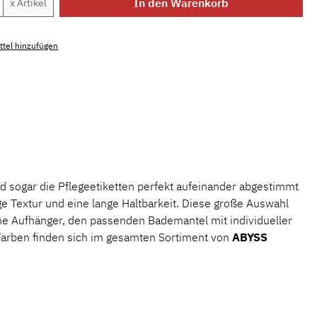
Anzahl: Gib den gewünschten Wert ein ode
In den Warenkorb
x Artikel
tel hinzufügen
mmer:
MLAH.sp.716.1
.
nd sogar die Pflegeetiketten perfekt aufeinander abgestimmt
ge Textur und eine lange Haltbarkeit. Diese große Auswahl
hne Aufhänger, den passenden Bademantel mit individueller
 Farben finden sich im gesamten Sortiment von
ABYSS