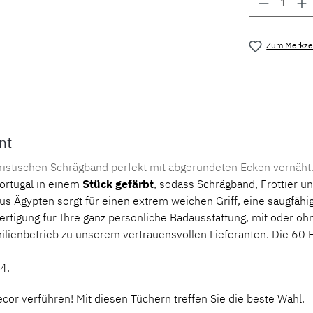
Produkt 
Zum Merkzet
Produktnu
nt
ristischen Schrägband perfekt mit abgerundeten Ecken vernäht
ortugal in einem
Stück gefärbt
, sodass Schrägband, Frottier u
us Ägypten sorgt für einen extrem weichen Griff, eine saugfähi
rtigung für Ihre ganz persönliche Badausstattung, mit oder o
milienbetrieb zu unserem vertrauensvollen Lieferanten. Die 60
4.
cor verführen! Mit diesen Tüchern treffen Sie die beste Wahl.