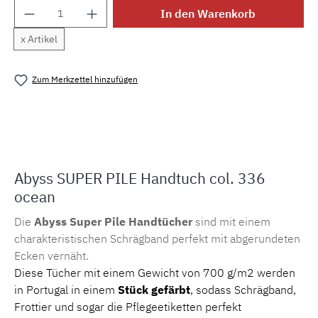
Produkt Anzahl: Gib den gewünschten Wert e
In den Warenkorb
x Artikel
Zum Merkzettel hinzufügen
Produktnummer:
MLAH.sp.336.1
Abyss SUPER PILE Handtuch col. 336
ocean
Die
Abyss Super Pile Handtücher
sind mit einem
charakteristischen Schrägband perfekt mit abgerundeten
Ecken vernäht.
Diese Tücher mit einem Gewicht von 700 g/m2 werden
in Portugal in einem
Stück gefärbt
, sodass Schrägband,
Frottier und sogar die Pflegeetiketten perfekt