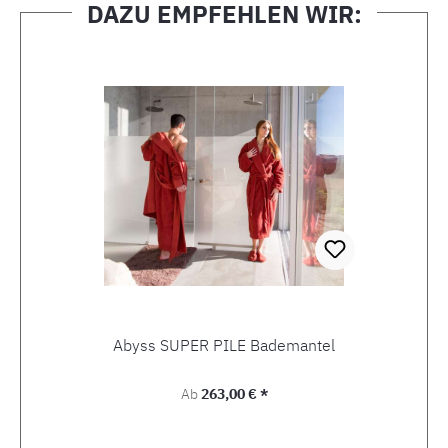
DAZU EMPFEHLEN WIR:
Produktgalerie überspringen
Abyss SUPER PILE Bademantel
Regulärer Preis:
Ab
263,00 € *