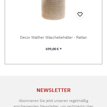
Decor Walther Wäschebehälter - Rattan
Regulärer Preis:
699,00 € *
NEWSLETTER
Abonnieren Sie jetzt unseren regelmäßig
erscheinenden Newsletter, um rechtzeitig über