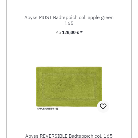
Abyss MUST Badteppich col. apple green
165
Regulärer Preis:
Ab
128,00 € *
Abyss REVERSIBLE Badteppich col. 165