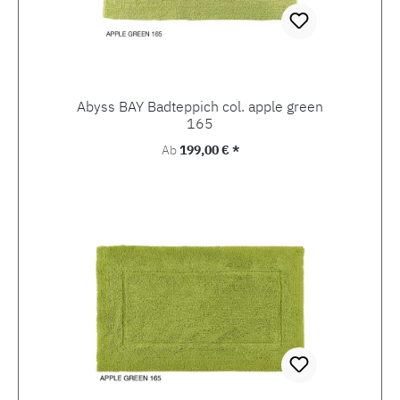
Abyss BAY Badteppich col. apple green
165
Regulärer Preis:
Ab
199,00 € *