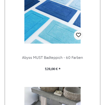
Abyss MUST Badteppich - 60 Farben
Regulärer Preis:
128,00 € *