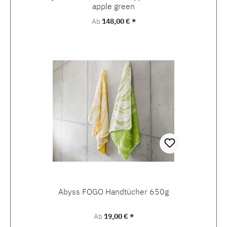
apple green
Regulärer Preis:
Ab
148,00 € *
Abyss FOGO Handtücher 650g
Regulärer Preis:
Ab
19,00 € *