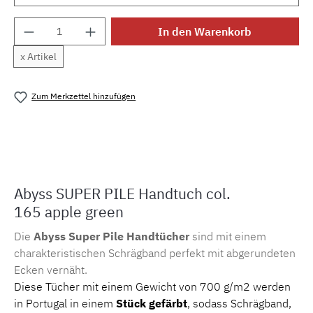
Produkt Anzahl: Gib den gewünschten Wert e
In den Warenkorb
x Artikel
Zum Merkzettel hinzufügen
Produktnummer:
MLAH.sp.applegreen.1
Abyss SUPER PILE Handtuch col.
165 apple green
Die
Abyss Super Pile Handtücher
sind mit einem
charakteristischen Schrägband perfekt mit abgerundeten
Ecken vernäht.
Diese Tücher mit einem Gewicht von 700 g/m2 werden
in Portugal in einem
Stück gefärbt
, sodass Schrägband,