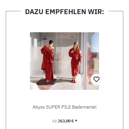
DAZU EMPFEHLEN WIR:
Produktgalerie überspringen
Abyss SUPER PILE Bademantel
Regulärer Preis:
Ab
263,00 € *