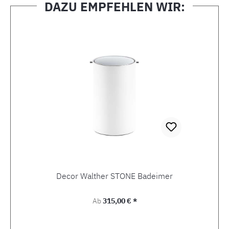
DAZU EMPFEHLEN WIR:
Produktgalerie überspringen
Decor Walther STONE Badeimer
Regulärer Preis:
Ab
315,00 € *