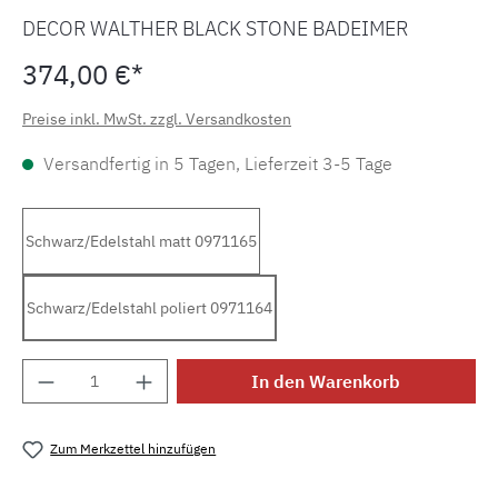
DECOR WALTHER BLACK STONE BADEIMER
374,00 €*
Preise inkl. MwSt. zzgl. Versandkosten
Versandfertig in 5 Tagen, Lieferzeit 3-5 Tage
Schwarz/Edelstahl matt 0971165
Schwarz/Edelstahl poliert 0971164
Produkt Anzahl: Gib den gewünschten Wert e
In den Warenkorb
Zum Merkzettel hinzufügen
Produktnummer:
MLDW.stone.bemd