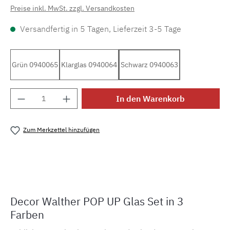
Preise inkl. MwSt. zzgl. Versandkosten
Versandfertig in 5 Tagen, Lieferzeit 3-5 Tage
Grün 0940065
Klarglas 0940064
Schwarz 0940063
Produkt Anzahl: Gib den gewünschten Wert e
In den Warenkorb
Zum Merkzettel hinzufügen
Produktnummer:
MLDW.popup
Decor Walther POP UP Glas Set in 3
Farben