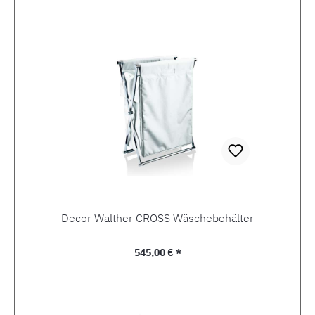
Produktgalerie überspringen
Decor Walther CROSS Wäschebehälter
Regulärer Preis:
545,00 € *