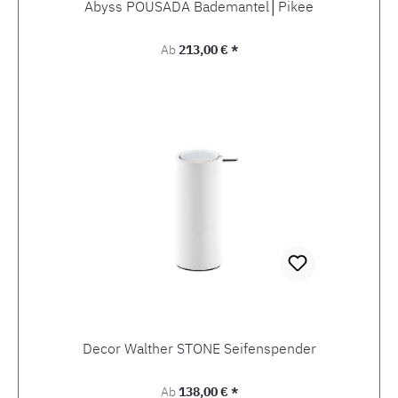
Abyss POUSADA Bademantel│Pikee
Regulärer Preis:
Ab
213,00 € *
Decor Walther STONE Seifenspender
Regulärer Preis:
Ab
138,00 € *