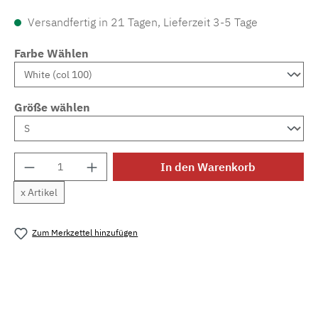
Versandfertig in 21 Tagen, Lieferzeit 3-5 Tage
Farbe Wählen
Größe wählen
Produkt Anzahl: Gib den gewünschten Wert e
In den Warenkorb
x Artikel
Zum Merkzettel hinzufügen
Produktnummer:
MLAH.comfy.sl