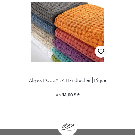
Abyss POUSADA Handtücher│Piqué
Regulärer Preis:
Ab
14,00 € *