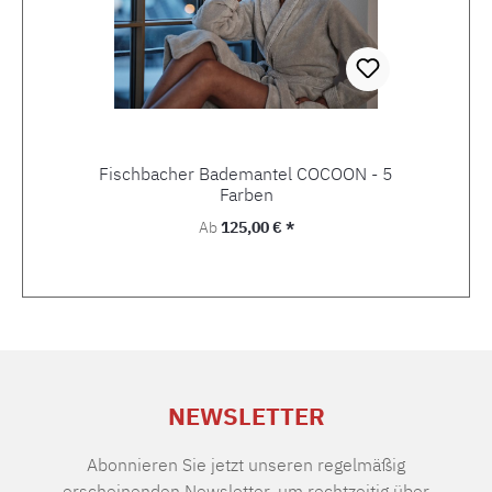
Fischbacher Bademantel COCOON - 5
Farben
Regulärer Preis:
Ab
125,00 € *
NEWSLETTER
Abonnieren Sie jetzt unseren regelmäßig
erscheinenden Newsletter, um rechtzeitig über