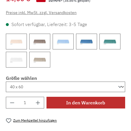
22,90 €*
(38.86% gespart)
Preise inkl. MwSt. zzgl. Versandkosten
Sofort verfügbar, Lieferzeit: 3-5 Tage
Größe wählen
Produkt Anzahl: Gib den gewünschten Wert e
In den Warenkorb
Zum Merkzettel hinzufügen