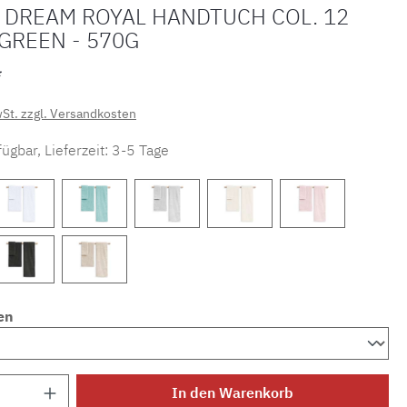
 DREAM ROYAL HANDTUCH COL. 12
GREEN - 570G
*
wSt. zzgl. Versandkosten
ügbar, Lieferzeit: 3-5 Tage
en
Anzahl: Gib den gewünschten Wert ein ode
In den Warenkorb