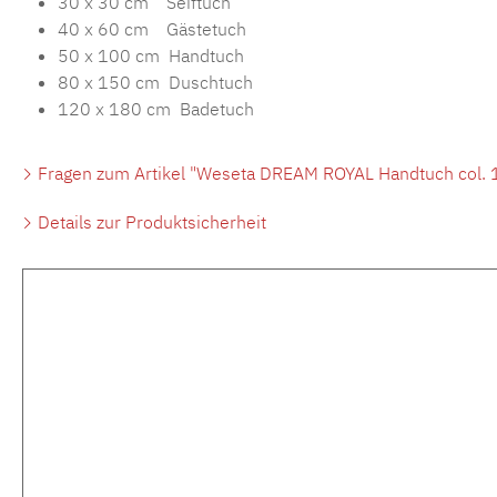
30 x 30 cm Seiftuch
40 x 60 cm Gästetuch
50 x 100 cm Handtuch
80 x 150 cm Duschtuch
120 x 180 cm Badetuch
Fragen zum Artikel "Weseta DREAM ROYAL Handtuch col. 12
Details zur Produktsicherheit
Produktgalerie überspringen