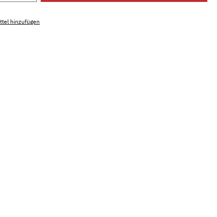
tel hinzufügen
mmer:
MLWE.dreamroyal