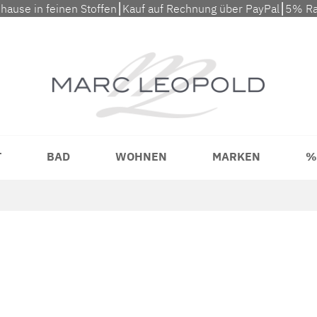
uhause in feinen Stoffen⎮Kauf auf Rechnung über PayPal⎮5% Ra
T
BAD
WOHNEN
MARKEN
%