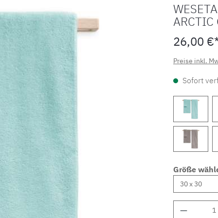
WESETA
ARCTIC 
26,00 €
Preise inkl. M
Sofort verf
Größe wähl
Produkt 