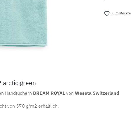
Zum Merkzet
Produktnu
arctic green
den Handtüchern
DREAM ROYAL
von
Weseta Switzerland
ht von 570 g/m2 erhältlich.