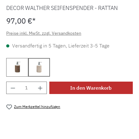
DECOR WALTHER SEIFENSPENDER - RATTAN
97,00 €*
Preise inkl. MwSt. zzgl. Versandkosten
Versandfertig in 5 Tagen, Lieferzeit 3-5 Tage
Rattan dunkel 0939292
Rattan hell 0939291
Produkt Anzahl: Gib den gewünschten Wert e
In den Warenkorb
Zum Merkzettel hinzufügen
Produktnummer:
MLDW.basket.ssp.1