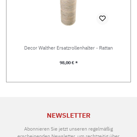
Decor Walther Ersatzrollenhalter - Rattan
Regulärer Preis:
98,00 € *
NEWSLETTER
Abonnieren Sie jetzt unseren regelmäßig
erscheinenden Newsletter, um rechtzeitig über