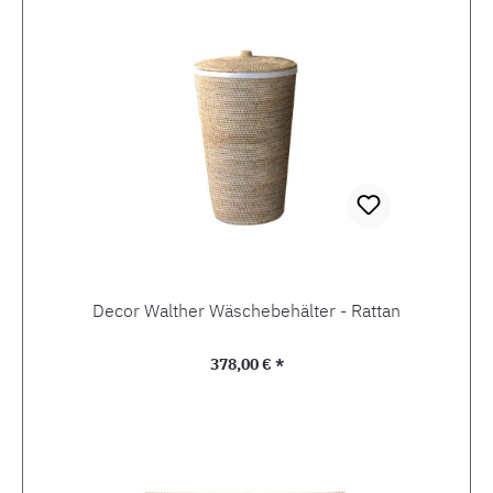
Decor Walther Wäschebehälter - Rattan
Regulärer Preis:
378,00 € *