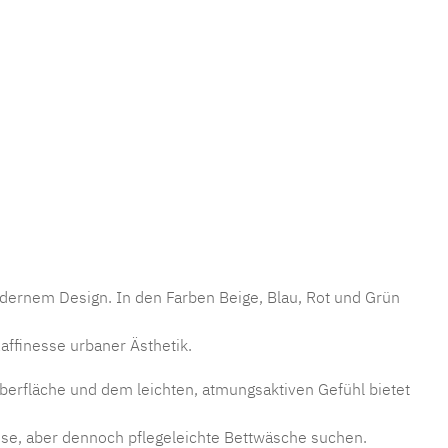
mmer:
MLSB.andrin
dernem Design. In den Farben Beige, Blau, Rot und Grün
affinesse urbaner Ästhetik.
 Oberfläche und dem leichten, atmungsaktiven Gefühl bietet
riöse, aber dennoch pflegeleichte Bettwäsche suchen.