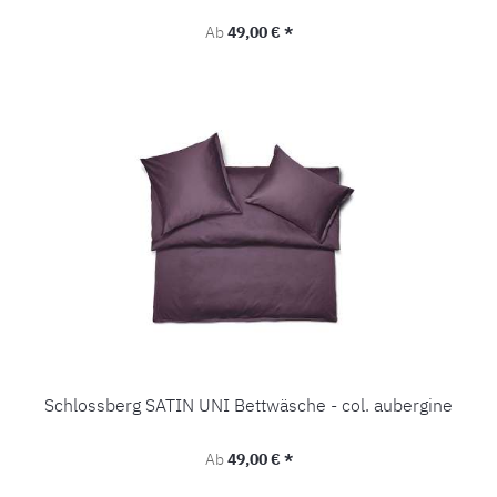
Regulärer Preis:
Ab
49,00 € *
Schlossberg SATIN UNI Bettwäsche - col. aubergine
Regulärer Preis:
Ab
49,00 € *