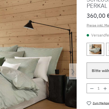
PERKAL 
360,00 
Preise inkl. M
Versandfer
Bitte wäh
Produkt 
Zum Merkzet