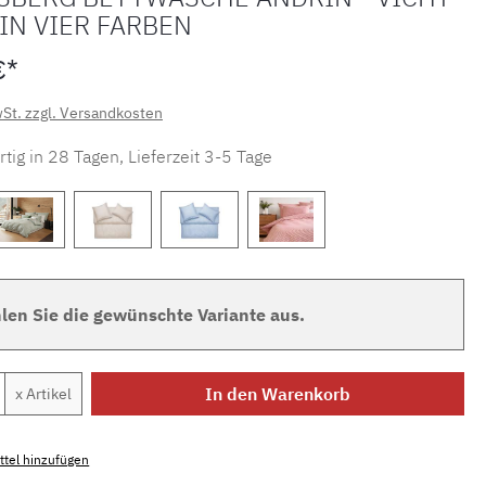
IN VIER FARBEN
€*
wSt. zzgl. Versandkosten
tig in 28 Tagen, Lieferzeit 3-5 Tage
len Sie die gewünschte Variante aus.
Anzahl: Gib den gewünschten Wert ein ode
In den Warenkorb
x Artikel
tel hinzufügen