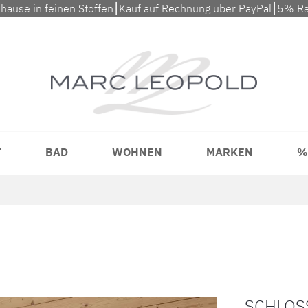
uhause in feinen Stoffen⎮Kauf auf Rechnung über PayPal⎮5% Ra
T
BAD
WOHNEN
MARKEN
%
SCHLOS